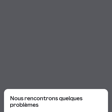
Début du dialogue
Nous rencontrons quelques
problèmes